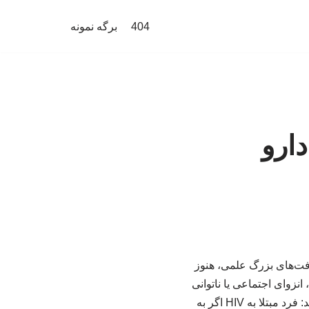
404
برگه نمونه
ارو
رفت‌های بزرگ علمی، هنوز
اری از مردم همچنان HIV را با مرگ زودرس، انزوای اجتماعی یا ناتوانی
در داشتن یک زندگی طبیعی برابر می‌دانند؛ در حالی که واقعیت پزشکی امروز چیز دیگری می‌گوید: فرد مبتلا به HIV اگر به