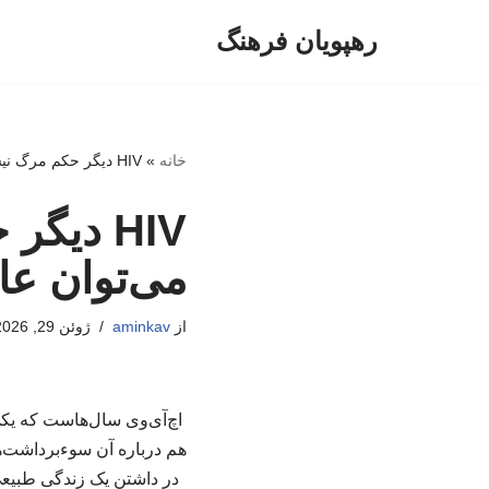
رهپویان فرهنگ
پرش
به
محتوا
خانه
»
HIV دیگر حکم مرگ نیست/ با مصرف دارو می‌توان عادی زندگی کرد
HIV دی
می‌توان عا
از
aminkav
ژوئن 29, 2026
اچ‌آی‌وی سال‌هاست که یکی