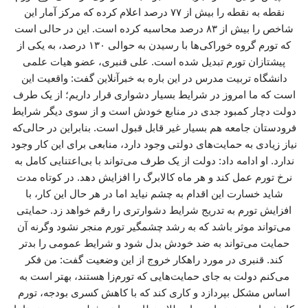
نقطه به نقطه را بیش از ۷۷ درصد اعلام کرده که مرکز آمار این
شاخص را بیش از ۸۳ درصد محاسبه کرده است. این در حالی است
که تورم گروه خوراکی‌ها با رسیدن به حوالی ۱۳۰ درصد، به یکی از
پیشتازان تورم تبدیل شده است. علی قنبری، عضو هیات علمی
دانشگاه تربیت مدرس در این باره به خبرآنلاین گفت: واقعیت این
است که ما امروز در شرایط بسیار دشواری قرار داریم؛ از یک طرف
دولت دچار کمبود جدی در منابع خودش است و از سوی دیگر شرایط
فرودستان جامعه هم بسیار غیر قابل قبول است. بنابراین در حالی‌که
نیاز زیادی به حمایت‌های دولتی وجود دارد، منابعی برای این کار وجود
ندارد. او ادامه داد: دولت از یک طرف می‌تواند با بی‌اعتنایی کامل به
نرخ تورم عمل کند و هر ماه کالابرگ را افزایش دهد. در کوتاه مدت
شاید خسارت این اقدام به چشم نیاید اما در هر حال این کار، با
افزایش تورم به تدریج شرایط دشوارتری را رقم خواهد زد. حمایتی
می‌تواند موثر باشد که به رشد چشمگیر تورم منجر نشود وگرنه آن
حمایت می‌تواند به ضد خودش بدل شود و شرایط عمومی را بدتر
کند. قنبری در مورد راهکار خروج از این وضعیت گفت: من فکر
می‌کنم دولت به جای حمایت‌هایی که تورم‌زا هستند، بهتر است به
اساس مشکل بپردازد و کاری کند که با کاهش کسری بودجه، تورم