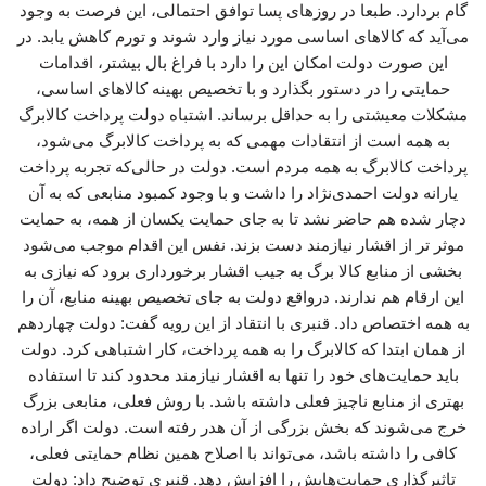
گام بردارد. طبعا در روزهای پسا توافق احتمالی، این فرصت به وجود
می‌آید که کالاهای اساسی مورد نیاز وارد شوند و تورم کاهش یابد. در
این صورت دولت امکان این را دارد با فراغ بال بیشتر، اقدامات
حمایتی را در دستور بگذارد و با تخصیص بهینه کالاهای اساسی،
مشکلات معیشتی را به حداقل برساند. اشتباه دولت پرداخت کالابرگ
به همه است از انتقادات مهمی که به پرداخت کالابرگ می‌شود،
پرداخت کالابرگ به همه مردم است. دولت در حالی‌که تجربه پرداخت
یارانه دولت احمدی‌نژاد را داشت و با وجود کمبود منابعی که به آن
دچار شده هم حاضر نشد تا به جای حمایت یکسان از همه، به حمایت
موثر تر از اقشار نیازمند دست بزند. نفس این اقدام موجب می‌شود
بخشی از منابع کالا برگ به جیب اقشار برخورداری برود که نیازی به
این ارقام هم ندارند. درواقع دولت به جای تخصیص بهینه منابع، آن را
به همه اختصاص داد. قنبری با انتقاد از این رویه گفت: دولت چهاردهم
از همان ابتدا که کالابرگ را به همه پرداخت، کار اشتباهی کرد. دولت
باید حمایت‌های خود را تنها به اقشار نیازمند محدود کند تا استفاده
بهتری از منابع ناچیز فعلی داشته باشد. با روش فعلی، منابعی بزرگ
خرج می‌شوند که بخش بزرگی از آن هدر رفته است. دولت اگر اراده
کافی را داشته باشد، می‌تواند با اصلاح همین نظام حمایتی فعلی،
تاثیرگذاری حمایت‌هایش را افزایش دهد. قنبری توضیح داد: دولت