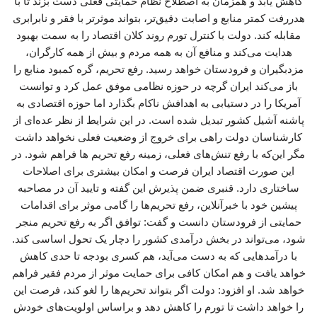
کاهش یابد و همزمان به اصطلاح نظام حمایتی فعلی دست بزند تا با
هدررفت کمتر منابع و اصابت دقیق‌تر، بتواند موثرتر با فقر و نابرابری
مقابله کند. دولت با کنترل تورم روند کلان اقتصاد را به سمت بهبود
هدایت می‌کند و منافع آن به همه مردم و بیش از همه کارگران،
مزدبگیران و فرودستان خواهد رسید. رفع تحریم، گره کمبود منابع را
باز می‌کند ایران گرچه در حوزه نظامی موفق عمل کرد و توانست
آمریکا را در دستیابی به اهدافش ناکام بگذارد اما حوزه اقتصادی به
پاشنه آشیل کشور تبدیل شده است. در این شرایط از نظر عده‌ای از
کارشناسان دولت راهی برای خروج از وضعیت فعلی نخواهد داشت
مگر این‌که با رفع تنش‌های فعلی، زمینه رفع تحریم ها فراهم شود. در
این صورت اقتصاد ایران فرصت و امکان بیشتری برای اصلاحات
ساختاری دارد. قنبری ضمن پذیرش این گفته و تایید آن در مصاحبه
پیشین خود با خبرآنلاین، رفع تحریم‌ها را گامی موثر برای اقدامات
حمایتی از فرودستان دانست و گفت: توافق اگر به رفع تحریم منجر
شود، می‌تواند در بخش درآمدی کشور را دچار یک تحول اساسی کند.
با درآمدهایی که به دست می‌آید، هم کسری بودجه تا حدی کاهش
خواهد یافت و هم امکان کافی برای حمایت موثر از مردم فقیر فراهم
خواهد شد. او افزود: دولت اگر بتواند تحریم‌ها را لغو کند، فرصت این
را خواهد داشت تا تورم را کاهش دهد و براساس اولویت‌های خودش