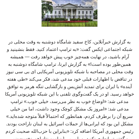
به گزارش خبرآنلاین، کاخ سفید شامگاه دوشنبه به وقت محلی در
شبکه اجتماعی ایکس گفت: «به ترامپ اعتماد کنید. فقط بنشینید و
آرام باشید، در نهایت همه‌چیز خوب پیش خواهد رفت — همیشه
همین‌طور بوده است!» به گزارش ایرنا، ترامپ شامگاه دوشنبه به
وقت محلی در مصاحبه با شبکه تلویزیونی آمریکایی ای بی سی نیوز
در تناقض با اظهارات قبلی خود مدعی شد، فکر می‌کند «طی هفته
آینده» با ایران برای تمدید آتش‌بس و بازگشایی تنگه هرمز به توافق
خواهد رسید. او در یک گفت‌وگوی تلفنی با این شبکه تلویزیونی آمریکا
مدعی شد: «اوضاع خوب به نظر می‌رسد، خیلی خوب.» ترامپ
مدعی شد: «امروز یک مشکل کوچک وجود داشت، اما من خیلی
سریع آن را برطرف کردم، همانطور که احتمالاً قبلاً متوجه شده‌اید.»
مشکل این بود که ایرانی‌ها از حملات اسرائیل به لبنان ناراحت بودند.
رئیس جمهوری آمریکا اضافه کرد: «بنابراین با حزب‌الله صحبت کردم
و گفتم تیراندازی نکنید، و با بی‌بی [بنیامین نتانیاهو، نخست‌وزیر