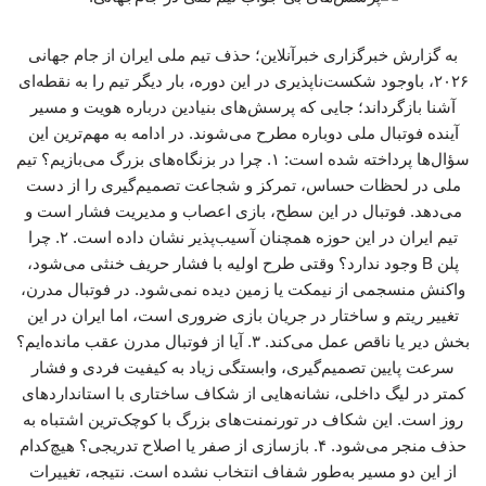
به گزارش خبرگزاری خبرآنلاین؛ حذف تیم ملی ایران از جام جهانی
۲۰۲۶، باوجود شکست‌ناپذیری در این دوره، بار دیگر تیم را به نقطه‌ای
آشنا بازگرداند؛ جایی که پرسش‌های بنیادین درباره هویت و مسیر
آینده فوتبال ملی دوباره مطرح می‌شوند. در ادامه به مهم‌ترین این
سؤال‌ها پرداخته شده است: ۱. چرا در بزنگاه‌های بزرگ می‌بازیم؟ تیم
ملی در لحظات حساس، تمرکز و شجاعت تصمیم‌گیری را از دست
می‌دهد. فوتبال در این سطح، بازی اعصاب و مدیریت فشار است و
تیم ایران در این حوزه همچنان آسیب‌پذیر نشان داده است. ۲. چرا
پلن B وجود ندارد؟ وقتی طرح اولیه با فشار حریف خنثی می‌شود،
واکنش منسجمی از نیمکت یا زمین دیده نمی‌شود. در فوتبال مدرن،
تغییر ریتم و ساختار در جریان بازی ضروری است، اما ایران در این
بخش دیر یا ناقص عمل می‌کند. ۳. آیا از فوتبال مدرن عقب مانده‌ایم؟
سرعت پایین تصمیم‌گیری، وابستگی زیاد به کیفیت فردی و فشار
کمتر در لیگ داخلی، نشانه‌هایی از شکاف ساختاری با استانداردهای
روز است. این شکاف در تورنمنت‌های بزرگ با کوچک‌ترین اشتباه به
حذف منجر می‌شود. ۴. بازسازی از صفر یا اصلاح تدریجی؟ هیچ‌کدام
از این دو مسیر به‌طور شفاف انتخاب نشده است. نتیجه، تغییرات