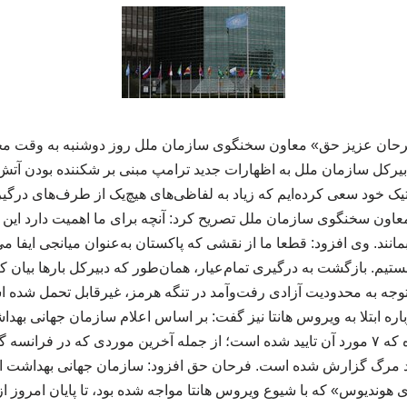
فرحان عزیز حق» معاون سخنگوی سازمان ملل روز دوشنبه به وقت محلی
بیرکل سازمان ملل به اظهارات جدید ترامپ مبنی بر شکننده بودن آت
اتیک خود سعی کرده‌ایم که زیاد به لفاظی‌های هیچ‌یک از طرف‌های درگیر
 معاون سخنگوی سازمان ملل تصریح کرد: آنچه برای ما اهمیت دارد ای
مانند. وی افزود: قطعا ما از نقشی که پاکستان به‌عنوان میانجی ایفا می
هستیم. بازگشت به درگیری تمام‌عیار، همان‌طور که دبیرکل بارها بیان ک
 توجه به محدودیت آزادی رفت‌وآمد در تنگه هرمز، غیرقابل تحمل شده 
ویروس هانتا شناسایی شده که ۷ مورد آن تایید شده است؛ از جمله آخرین موردی که 
رد مرگ گزارش شده است. فرحان حق افزود: سازمان جهانی بهداشت ا
هوندیوس» که با شیوع ویروس هانتا مواجه شده بود، تا پایان امروز از