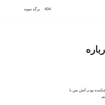
404
برگه نمونه
باره
کننده بودن آتش بس با
م.