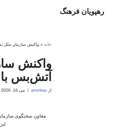
رهپویان فرهنگ
پرش
به
محتوا
خانه
»
واکنش سازمان ملل به ا
واکنش سازم
آتش‌بس با 
از
aminkav
می 16, 2026
معاون سخنگوی سازمان م
ایر