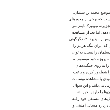
 موضع محمد بن‌ سلمان،
 است که برخی از محورهای
قل از الجزیره، نیویورک‌تایمز می
دهد؛ اما بعد از مشاهده
اقتدار ایران و پایداری این کشور تغییر موضع داد و این بار به رئیس‌جمهور آمریکا فشار آورد تا آتش‌بس را بپذیرد. ۲- دگرگونی
که ایران تنگه هرمز را
سلمان را نسبت به توان
ر ماه مه پروژه خود موسوم به
را به روی جنگنده‌های
ا شعله‌ور کرده و باعث
آمریکا مقامات سعودی با مشاهده نوسانات
ی می‌دانند و این سوال
برایشان مطرح است که آیا آمریکا در صورت وقوع یک جنگ جدید، اصلاً توانایی محافظت از آن‌ها را دارد یا خیر. ۵-
مل‌های مستقل خود رفته
 درباره مسائل امنیتی و