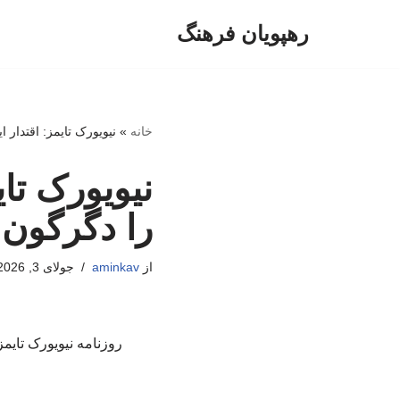
رهپویان فرهنگ
پرش
به
محتوا
خانه
»
نیویورک‌ تایمز: اقتدار
نیویورک‌ تا
را دگرگون 
از
aminkav
جولای 3, 2026
روزنامه نیویورک‌ تا