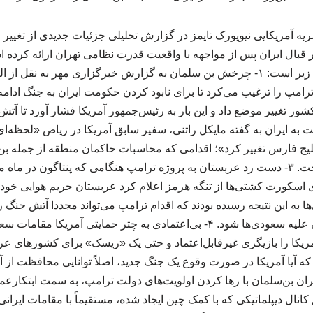
ریه آمریکایی نیویورک‌ تایمز در گزارش تحلیلی جزئیات جدیدی از تغییر
قبال ایران پس از مواجهه با واقعیت قدرت نظامی تهران ارائه کرده
مهم این گزارش به شرح زیر است: ۱- چرخش بن‌ سلمان به گزارش خبرگزاری مهر به ن
 ترامپ را ترغیب می‌کرد تا برای نابود کردن حکومت ایران به جنگ ادامه 
ه ایران به گفته مایکل راتنی، سفیر سابق آمریکا در ریاض «لحظه‌ای 
 فارس تغییر کرد»؛ اقدامی که محاسبات حاکمان منطقه از جمله بن‌
مهار ایران دگرگون ساخت. ۳- دست رد عربستان به پروژه ترامپ هنگامی که پنتاگون د
ی اسکورت کشتی‌ها از تنگه هرمز اعلام کرد عربستان حریم هوایی خود 
 به این نتیجه رسیده بودند که اقدام ترامپ می‌تواند مجددا آتش جنگ ر
حملات تلافی‌جویانه ایران علیه سعودی‌ها شود. ۴- بی‌اعتمادی به چتر حمایتی 
یکا را بازیگری غیرقابل‌اعتماد و حتی یک «ریسک» برای کشورهای عرب
ان بن‌سلمان با رها کردن اولویت‌های دولت ترامپ، به سمت ابتکارع
انال دیپلماتیکی که با کمک چین ایجاد شده، مستقیماً با مقامات ایرانی