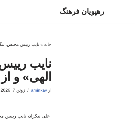
رهپویان فرهنگ
پرش
به
محتوا
خانه
»
نایب رییس مجلس: تنگه
نایب رییس
الهی» و از
از
aminkav
ژوئن 7, 2026
علی نیکزاد، نایب رییس م