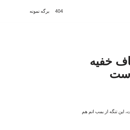
404
برگه نمونه
اف خفیه
 است
این تنگه از بمب اتم هم