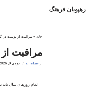
رهپویان فرهنگ
پرش
به
محتوا
خانه
»
مراقبت از پوست در گر
مراقبت از 
از
aminkav
جولای 9, 2026
تمام روزهای سال باید ب