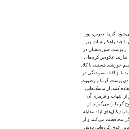
شود. گرما، تعریق، نور
ا چند راهکار ساده زیر
 بیشتر افراد فقط از پوست صورت‌شان در
ارند. علاوه‌بر کرم‌های
یم خورشید هستید، یا کلاه
 تا از آفتاب‌سوختگی در
 را هم اگر در معرض نور خورشید هستند فراموش نکنید. ۲. خنک کردن پوست گرما و رطوبت
ده کنید. از ماسک‌هایی
 از التهاب و قرمزی آن
وج گرما را می‌گیرند. از
نتی‌اکسیدان‌ها با رادیکال‌های آزاد مقابله
گی محافظت می‌کنند و از
از ورزش حسابی عرق کرده‌اید، دوش