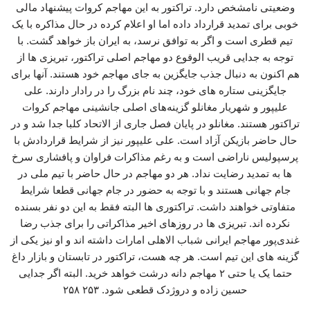
وضعیتی نامشخص دارد. تراکتور به این مهاجم کروات پیشنهاد مالی
خوبی برای تمدید قرارداد داده اما او اعلام کرده در حال مذاکره با یک
تیم قطری است و اگر به توافق نرسد، به ایران باز خواهد گشت. با
توجه به جدایی قریب الوقوع دو مهاجم اصلی تراکتور، تبریزی ها از
هم اکنون به دنبال جذب جایگزین به جای مهاجم خود هستند. آنها برای
جایگزینی ستاره های خود، چند نام بزرگ را در رادار دارند. علی
علیپور و شهریار مغانلو گزینه‌های اصلی جانشینی مهاجم کروات
تراکتور هستند. مغانلو در پایان فصل جاری از الاتحاد کلبا جدا شد و در
حال حاضر بازیکن آزاد است. علی علیپور نیز از شرایط قراردادش با
پرسپولیس ناراضی است و به رغم مذاکرات فراوان و پافشاری سرخ
ها به تمدید رضایت نداد. هر دو مهاجم در حال حاضر با تیم ملی در
جام جهانی هستند و با توجه به حضور در جام جهانی قطعا شرایط
متفاوتی خواهند داشت. تراکتوری ها البته فقط به این دو نفر بسنده
نکرده اند. تبریزی ها در روزهای اخیر مذاکراتی را برای جذب رضا
غندی‌پور مهاجم ایرانی شباب الاهلی امارات داشته اند و او نیز یکی از
گزینه های این تیم است. هر چه هست، تراکتور در تابستان و بازار داغ
حتما یک یا حتی ۲ مهاجم دانه درشت خواهد خرید. البته اگر جدایی
حسین زاده و دروژدک قطعی شود. ۲۵۳ ۲۵۸