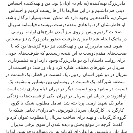
مادربزرگ تهیه‌کننده (به نام دی‌ان‌ای) بود. من و تهیه‌کننده احساس
دینی هم داشتیم و در این سال‌ها با آن‌ها زیست کردیم و احساس
می‌کردیم ناگفته‌هایی وجود دارد که ممکن است بسیار اثرگذار باشد.
او خاطرنشان کرد: با هادی مقدم‌دوست نویسنده فیلمنامه سریال
صحبت کردیم و پس از روی میز آمدن طرح‌های اولیه، بررسی
دراماتیک انجام شد تا میزان ظرفیت حضور مادربزرگان نیز مشخص
شود. قصه مادربزرگ من و تهیه‌کننده نیز جزء گزینه‌ها بود که با
صحبت‌های مقدم‌دوست به این نتیجه رسیدیم که ظرفیت‌های خوبی
برای روایت داستان این دو مادربزرگ وجود دارد. او به فیلمبرداری
سریال در شهرهای مختلف اشاره کرد و یادآور شد: دو قسمت از
سریال در دو شهر استان اردبیل، یک قسمت در قطار، یک قسمت در
منطقه شیرگاه، یک قسمت در روستایی بین نیشابور و مشهد، یک
قسمت در مشهد و دو قسمت دیگر در تهران فیلمبرداری شده است.
او افزود: در جریان این سریال در تهران، یکی از قسمت‌ها به زندگی
مادر یک شهید ارمنی پرداخته شد. تعامل مطلوب شبکه با گروه
کارگردانی کارگردان سریال تلویزیونی «مادران»، تعامل شبکه با
گروه کارگردانی و تهیه برای ساخت سریال را مطلوب عنوان کرد و
گفت: اگرچه در موقع پخش و دیده شدن از سوی برخی مدیران
سازمان و تلوبیون به اندازه‌ای که باید به این مساله توجه نشد، اما با