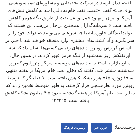
اقتصاددان ارشد در شرکت تحقیقاتی و مشاوره‌ای «میتسوبیشی
یواف‌جی» گفت: «قیمت نفت خام به دلیل امید به کاهش تنش‌های
آمریکا و ایران و بهبود حمل و نقل نفت از طریق تنگه هرمز کاهش
یافته است.» سرمایه‌گذاران همچنین در حال بررسی این هستند که
تولیدکنندگان خاورمیانه با چه سرعتی می‌توانند صادرات خود را از
سر بگیرند و آیا کشتی‌های بیشتری وارد منطقه خواهند شد یا خیر. بر
اساس گزارش رویترز، داده‌های ردیابی کشتی‌ها نشان داد که سه
ابرنفتکش روز سه‌شنبه از تنگه هرمز عبور کردند. در همین حال،
منابع بازار با استناد به داده‌های موسسه امریکن پترولیوم که روز
سه‌شنبه منتشر شد، گفتند که ذخایر نفت خام آمریکا در هفته منتهی
به ۱۹ ژوئن، ۷۶۵ هزار بشکه کاهش یافته است. ۹ تحلیلگر که توسط
رویترز مورد نظرسنجی قرار گرفتند، به طور متوسط تخمین زدند که
ذخایر نفت خام آمریکا در هفته گذشته، حدود ۴.۵ میلیون بشکه کاهش
یافته است. ۲۲۳۲۲۵
برچسب‌ها:
اخرین خبر
رهپویان فرهنگ