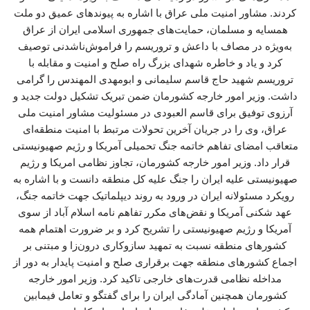
کردند. مشاور امنیت ملی عراق با اشاره به پیوندهای عمیق دو ملت
همسایه و مسلمان، حمایت‌های جمهوری اسلامی ایران از عراق
به‌ویژه در مصاف با داعش و تروریسم را فراموش‌ناشدنی توصیف
کرد و یاد و خاطره شهدای بزرگ راه صلح و امنیت و مقابله با
تروریسم شهید حاج قاسم سلیمانی و ابومهدی المهندس را گرامی
داشت. وزیر امور خارجه کشورمان ضمن تبریک تشکیل دولت جدید و
آرزوی توفیق برای قاسم العبودی در مسئولیت مشاور امنیت ملی
عراق، وی را در جریان آخرین تحولات مرتبط با امنیت منطقه‌ای
متعاقب امضای تفاهم خاتمه جنگ تحمیلی آمریکا و رژیم صهیونیستی
قرار داد. وزیر امور خارجه کشورمان، تجاوز نظامی امریکا و رژیم
صهیونیستی علیه ایران را جنگ علیه کل منطقه دانست و با اشاره به
رویکرد مسئولانه ایران در ورود به روند دیپلماتیک جهت خاتمه جنگ،
عهد شکنی آمریکا و نقض‌های مکرر تفاهم نامه اسلام آباد از سوی
آمریکا و رژیم صهیونیستی را تشریح کرد و بر ضرورت اهتمام همه
کشورهای منطقه نسبت به تمهید سازوکاری درون‌زا و مبتنی بر
اجماع کشورهای منطقه جهت برقراری صلح و امنیت پایدار به دور از
مداخله نظامی قدرت‌های خارجی تاکید کرد. وزیر امور خارجه
کشورمان همچنین آمادگی ایران را برای گفتگو و تعامل فیمابین