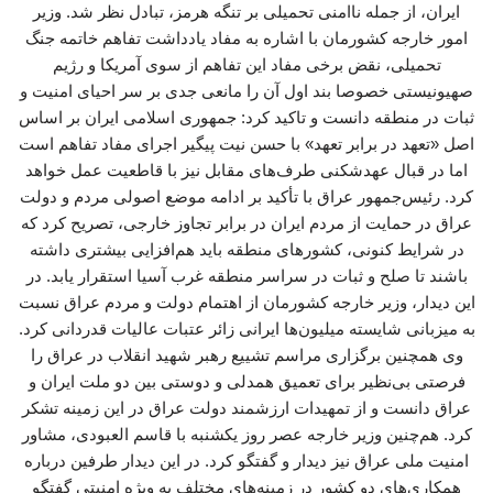
ایران، از جمله ناامنی تحمیلی بر تنگه هرمز، تبادل نظر شد. وزیر
امور خارجه کشورمان با اشاره به مفاد یادداشت تفاهم خاتمه جنگ
تحمیلی، نقض برخی مفاد این تفاهم از سوی آمریکا و رژیم
صهیونیستی خصوصا بند اول آن را مانعی جدی بر سر احیای امنیت و
ثبات در منطقه دانست و تاکید کرد: جمهوری اسلامی ایران بر اساس
اصل «تعهد در برابر تعهد» با حسن نیت پیگیر اجرای مفاد تفاهم است
اما در قبال عهدشکنی طرف‌های مقابل نیز با قاطعیت عمل خواهد
کرد. رئیس‌جمهور عراق با تأکید بر ادامه موضع اصولی مردم و دولت
عراق در حمایت از مردم ایران در برابر تجاوز خارجی، تصریح کرد که
در شرایط کنونی، کشورهای منطقه باید هم‌افزایی بیشتری داشته
باشند تا صلح و ثبات در سراسر منطقه غرب آسیا استقرار یابد. در
این دیدار، وزیر خارجه کشورمان از اهتمام دولت و مردم عراق نسبت
به میزبانی شایسته میلیون‌ها ایرانی زائر عتبات عالیات قدردانی کرد.
وی همچنین برگزاری مراسم تشییع رهبر شهید انقلاب در عراق را
فرصتی بی‌نظیر برای تعمیق همدلی و دوستی بین دو ملت ایران و
عراق دانست و از تمهیدات ارزشمند دولت عراق در این زمینه تشکر
کرد. هم‌چنین وزیر خارجه عصر روز یکشنبه با قاسم العبودی، مشاور
امنیت ملی عراق نیز دیدار و گفتگو کرد. در این دیدار طرفین درباره
همکاری‌های دو کشور در زمینه‌های مختلف به ویژه امنیتی گفتگو