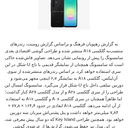
به گزارش رهپویان فرهنگ و براساس گزارش زومیت، رندرهای
منتسب‌به گلکسی A۱۸ منتشر شده و طراحی گوشی اقتصادی بعدی
سامسونگ را پیش از رونمایی نشان می‌دهد. تصاویر فاش‌شده حاکی
است که سامسونگ همچنان از نمایشگر قدیمی با ناچ U-شکل در این
سری استفاده خواهد کرد. بر اساس رندرهای منتشرشده از سوی
آن‌لیکس، گلکسی A۱۸ به نمایشگر ۶٫۷ اینچی مجهز می‌شود و
دوربین سلفی داخل ناچ U-‌شکل قرار می‌گیرد. سامسونگ امسال این
طراحی را از سری گلکسی A۲x و از مدل گلکسی A۲۷ کنار گذاشت؛
اما ظاهراً همچنان در سری گلکسی A۰x و گلکسی A۱x به استفاده
از آن ادامه می‌دهد. گلکسی A۱۸ ابعادی در حدود ۱۶۴٫۴ × ۷۷٫۸ ×
۷٫۸۴ میلی‌متر خواهد داشت و پنل پشتی‌اش میزبان سه دوربین
خواهد بود. همچنین طراحی Key Island که دو سال پیش معرفی شد،
در این مدل نیز حفظ می‌شود. گزارش‌ها از عرضه‌ی گوشی