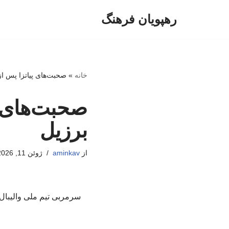
رهپویان فرهنگ
پرش
به
محتوا
خانه
»
صحبت‌های پیاتزا پس ا
صحبت‌های 
برزیل
از
aminkav
ژوئن 11, 2026
سرمربی تیم ملی والیبال 