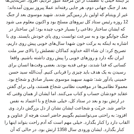
بر اینکه خیلی با عظمت از این مرحله عبور کردیم، افزود: آمریکایی‌ها
بعد از جنگ جهانی دوم، هر جایی رفته‌اند عملا پیروز بیرون آمده‌اند؛
غیر از ویتنام که اولین بار زمین‌گیر شدند. شهید موسوی بعد از جنگ
12 روزه رئیس ستاد کل نیروهای مسلح بود و اکنون معلوم می شود
که ایشان ساختار دفاعی را بسیار خوب چیده بود؛ این ساختار در
جنگ جوابگو بود و به سرعت توانست روی پای خودش بایستد. وی با
اشاره به اینکه به برکت خون شهدا سال‌های خوبی پیش روی داریم،
تصریح کرد: ان شاء الله خداوند کماکان تفضلش را بالای سر ملت
ایران نگه دارد و روزهای خوبی را پیش روی داشته باشیم. واقعا
کسانی که فدا شدند، نوعی فدیه بودند. بعضی وقت‌ها انسان برای
رسیدن به یک هدف باید چیزی را قربانی کنیم. آیت‌الله سید حسن
خمینی یادآور شد: شهید سپهبد موسوی بسیار صادق و شجاع بود.
معمولا نظامی‌ها در موقعیت نظامی شجاع هستند، ولی برای گفتن
عقاید خودشان حساب و کتاب می‌کنند. اما ایشان از همان وقتی که
در ارتش بود و بعد در ستاد کل، خیلی شجاع و با اعتماد به نفس
حاضر شد. حریّت و شجاعت ایشان نشان از دل بزرگش دارد. وی
افزود: به راحتی می‌توانستیم بگوییم حاضر است هرچه از عناوین و
القاب دارد را کنار بگذارد. خیلی مهم است که آدم راحت بتواند اینها را
کنار بگذارد. ایشان ورودی سال 1358 ارتش بود. در حالی که آن