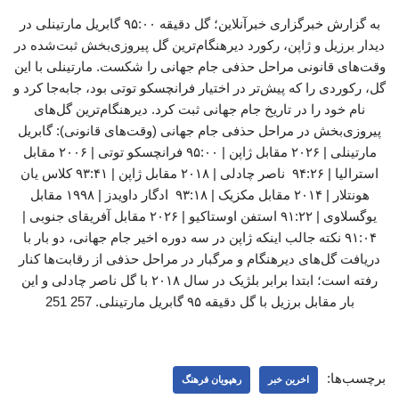
به گزارش خبرگزاری خبرآنلاین؛ گل دقیقه ۹۵:۰۰ گابریل مارتینلی در
دیدار برزیل و ژاپن، رکورد دیرهنگام‌ترین گل پیروزی‌بخش ثبت‌شده در
وقت‌های قانونی مراحل حذفی جام جهانی را شکست. مارتینلی با این
گل، رکوردی را که پیش‌تر در اختیار فرانچسکو توتی بود، جابه‌جا کرد و
نام خود را در تاریخ جام جهانی ثبت کرد. دیرهنگام‌ترین گل‌های
پیروزی‌بخش در مراحل حذفی جام جهانی (وقت‌های قانونی): گابریل
مارتینلی | ۲۰۲۶ مقابل ژاپن | ۹۵:۰۰ فرانچسکو توتی | ۲۰۰۶ مقابل
استرالیا | ۹۴:۲۶ ناصر چادلی | ۲۰۱۸ مقابل ژاپن | ۹۳:۴۱ کلاس یان
هونتلار | ۲۰۱۴ مقابل مکزیک | ۹۳:۱۸ ادگار داویدز | ۱۹۹۸ مقابل
یوگسلاوی | ۹۱:۲۲ استفن اوستاکیو | ۲۰۲۶ مقابل آفریقای جنوبی |
۹۱:۰۴ نکته جالب اینکه ژاپن در سه دوره اخیر جام جهانی، دو بار با
دریافت گل‌های دیرهنگام و مرگبار در مراحل حذفی از رقابت‌ها کنار
رفته است؛ ابتدا برابر بلژیک در سال ۲۰۱۸ با گل ناصر چادلی و این
بار مقابل برزیل با گل دقیقه ۹۵ گابریل مارتینلی. 257 251
برچسب‌ها:
اخرین خبر
رهپویان فرهنگ