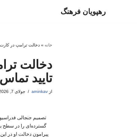
رهپویان فرهنگ
پرش
به
محتوا
خانه
»
دخالت ترامپ در کارت ق
دخالت ترام
تایید تماس
از
aminkav
جولای 7, 2026
تصمیم جنجالی فدراسیون 
گسترده‌ای را در سطح بین
پیرامون دخالت او در این