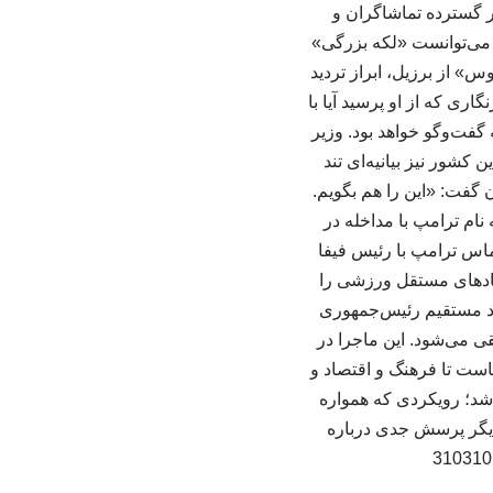
ر گسترده تماشاگران و
ع می‌توانست «لکه بزرگی»
س» از برزیل، ابراز تردید
ری که از او پرسید آیا با
فت‌وگو خواهد بود. وزیر
 کشور نیز بیانیه‌ای تند
گفت: «این را هم بگویم.
 نام ترامپ با مداخله در
ماس ترامپ با رئیس فیفا
هادهای مستقل ورزشی را
ود مستقیم رئیس‌جمهوری
قی می‌شود. این ماجرا در
است تا فرهنگ و اقتصاد و
اشد؛ رویکردی که همواره
دیگر پرسش جدی درباره