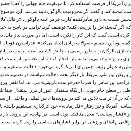
ی آمریکا از فرصت استفاده کرد تا موفقیت جام جهانی را که با حضو
 است، تمجید کند و گفت اگر محرومیت بالوگون تایید می‌شد، این موضو
مچنین نسبت به داور صادرکننده کارت قرمز علیه بالوگون، «رافائل کلاو
، اگر گذشته‌اش را بررسی کنید» توصیف کرد. ترامپ در پاسخ به خبرنگا
ده است، گفت که این کار را نکرده است، اما در صورت نیاز مایل به گ
گفته بود این تصمیم «سوالات زیادی ایجاد می‌کند»، فدراسیون فوتبال این
ازی بالوگان را به‌طور رسمی به چالش کشیده است. ترامپ در پایان 
ازی پیروز شوند، می‌توانند بسیار افتخار کنند.» این نخستین‌بار نیست که
راتش به عنوان رئیس جمهوری آمریکا گره می‌خورد. دخالت مستقیم و ت
ز بازیکن تیم ملی آمریکا، بار دیگر بحث دخالت سیاست در تصمیمات ن
رامپ این تماس را صرفا «درخواست بازبینی» می‌داند، اما نفس ور
طی در سطح جام جهانی، از نگاه منتقدان عبور از مرز استقلال فیفا تل
ه در آن ترامپ تلاش می‌کند در پرونده‌های بین‌المللی و داخلی، از سی
یاسی آمریکا و نیز رفتار «قلدرمابانه» خود اثرگذاری مستقیم داشته ب
و «فشار سیاسی» محل مناقشه بوده است. در نهایت، این پرونده بار 
اقعی نهادهای ورزشی در برابر فشارهای سیاسی را زنده کرده است. 310310