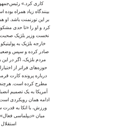
کاری کرد.» رئیس‌جمهور
بینندگاه زیاد همراه بوده
بر این تورنمنت باشد. او ه
کرد و او را «تا حدی مشکوک
نخست وزیر بلژیک صحبت کر
خارجه بلژیک به پولیتیکو 
صادر کرده و سپس وضعیت ب
مردم بلژیک، اگر در این ب
حوزه‌های فراتر از اختیا
درباره پرونده کارت قرم
مطرح کرده است. هرچند ت
آمریکا به یک تصمیم انضبا
ادامه همان رویکردی است ک
ورزش، با اتکا به قدرت س
میان «دیپلماسی فعال» 
استقلال و