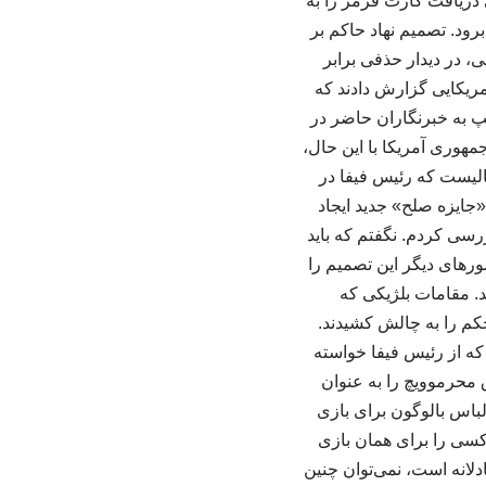
 دریافت کارت قرمز را به
جام جهانی ۲۰۲۶ مقابل بلژیک به میدان برود. تصمیم نهاد حاکم بر
 در دیدار حذفی برابر
آمریکایی گزارش دادند که
امپ به خبرنگاران حاضر در
هوری آمریکا با این حال،
حالیست که رئیس فیفا در
«جایزه صلح» جدید ایجاد
سی کردم. نگفتم که باید
ورهای دیگر این تصمیم را
. مقامات بلژیکی که
حکم را به چالش کشیدند.
ه از رئیس فیفا خواسته
 محرموویچ را به عنوان
باس بالوگون برای بازی
کسی را برای همان بازی
ادلانه است، نمی‌توان چنین