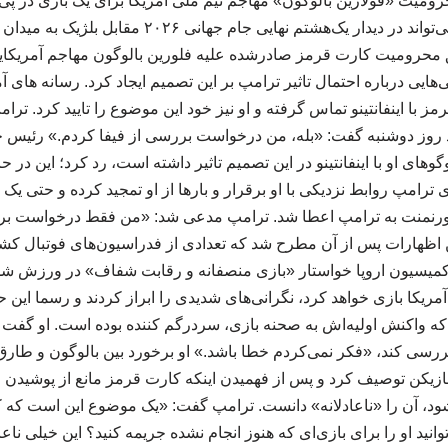
رومیت «فولارین بالوگون» مهاجم تیم ملی آمریکا برای یک بازی در پی
حالت تعلیق درآورد و او می‌تواند در دیدار یک‌هشتم نهایی 
ق محرومیت کارت قرمز صادرشده علیه فلورین بالوگون مهاجم آمریکایی،
هایی درباره احتمال تاثیر ترامپ بر این تصمیم ایجاد کرد. رسانه های 
ز با اینفانتینو تماس گرفته و او نیز خود این موضوع را تایید کرد. تر
وز دوشنبه گفت: «بله، من درخواست بررسی از فیفا کردم.» رئیس جم
وهای او با اینفانتینو در این تصمیم تاثیر داشته است، رد کرد؛ این در 
رامپ روابط نزدیکی با او برقرار و بارها از او تمجید کرده و حتی یک 
 تورنمنت به ترامپ اعطا شد. ترامپ مدعی شد: «من فقط درخواست برر
این اظهارات پس از آن مطرح شد که تعدادی از فدراسیون‌های فوتبال کش
د و کمیسیون اروپا خواستار «بازی منصفانه و رقابت شفاف» در ورزش شد
یکا بازی خواهد کرد، نگرانی‌های شدیدی را ابراز کردند و رسما این 
ه واکنش اولیه‌اش به صحنه بازی، سردرگم کننده بوده است. او گفت ک
رسی کند، «فکر نمی‌کردم خطا باشد.» او برخورد بین بالوگون و طارق
ازیکن توصیف کرد و پس از فهمیدن اینکه کارت قرمز مانع از پوشیدن ل
شود، آن را «ناعادلانه» دانست. ترامپ گفت: «یک موضوع این است که 
انید او را برای بازی‌ای که هنوز انجام نشده جریمه کنید؟ این خیلی ناع