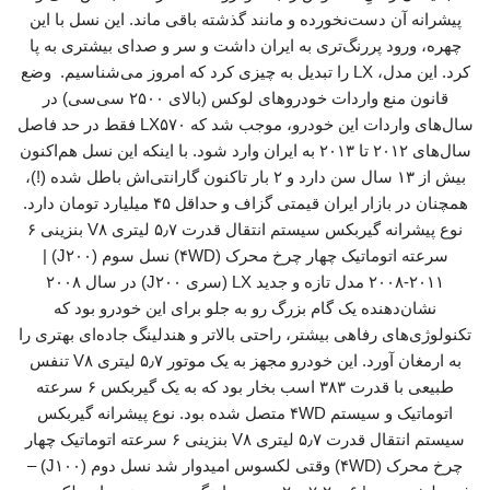
پیشرانه آن دست‌نخورده و مانند گذشته باقی ماند. این نسل با این
چهره، ورود پررنگ‌تری به ایران داشت و سر و صدای بیشتری به پا
کرد. این مدل، LX را تبدیل به چیزی کرد که امروز می‌شناسیم. وضع
قانون منع واردات خودروهای لوکس (بالای ۲۵۰۰ سی‌سی) در
سال‌های واردات این خودرو، موجب شد که LX۵۷۰ فقط در حد فاصل
سال‌های ۲۰۱۲ تا ۲۰۱۳ به ایران وارد شود. با اینکه این نسل هم‌اکنون
بیش از ۱۳ سال سن دارد و ۲ بار تاکنون گارانتی‌اش باطل شده (!)،
همچنان در بازار ایران قیمتی گزاف و حداقل ۴۵ میلیارد تومان دارد.
نوع پیشرانه گیربکس سیستم انتقال قدرت ۵٫۷ لیتری V۸ بنزینی ۶
سرعته اتوماتیک چهار چرخ محرک (۴WD) نسل سوم (J۲۰۰) |
۲۰۰۸-۲۰۱۱ مدل تازه و جدید LX (سری J۲۰۰) در سال ۲۰۰۸
نشان‌دهنده یک گام بزرگ رو به جلو برای این خودرو بود که
تکنولوژی‌های رفاهی بیشتر، راحتی بالاتر و هندلینگ جاده‌ای بهتری را
به ارمغان آورد. این خودرو مجهز به یک موتور ۵٫۷ لیتری V۸ تنفس
طبیعی با قدرت ۳۸۳ اسب بخار بود که به یک گیربکس ۶ سرعته
اتوماتیک و سیستم ۴WD متصل شده بود. نوع پیشرانه گیربکس
سیستم انتقال قدرت ۵٫۷ لیتری V۸ بنزینی ۶ سرعته اتوماتیک چهار
چرخ محرک (۴WD) وقتی لکسوس امیدوار شد نسل دوم (J۱۰۰) –