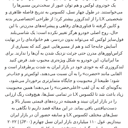
یک خودروی لوکس و هم توان عبور از سخت‌ترین مسیرها را
می‌خواستند. در طول چهار نسل، لکسوس به تدریج فاصله ظاهری و
شخصیتی LX را از لندکروزر بیشتر کرد؛ از طراحی اختصاصی‌تر بدنه
و کابین گرفته تا فناوری‌های رفاهی و پیشرانه‌های مدرن‌تر. با این
حال، روح اصلی خودرو هرگز تغییر نکرده است: یک شاسی‌بلند
فول‌سایز لوکس که می‌تواند بدون دردسر، هم خانواده‌ای را در نهایت
آسایش جابه‌جا کند و هم از مسیرهایی عبور کند که بسیاری از
کراس‌اوورهای مدرن حتی جرئت نزدیک شدن به آن‌ها را ندارند. برای
ما ایرانیان، این خودرو به شکل ویژه‌تری محبوب شد. فرض کنید
لندکروزری که به خودی خود در بازار ایران به شدت پرطرفدار است و
القابی مانند «حضرت» را به آن نسبت می‌دهند، لوکس‌تر و جذاب‌تر
شود؛ طبیعتا از محبوبیت و جایگاه متمایزتری برخوردار می‌شود،
به‌گونه‌ای که به آن لقب «اعلی‌حضرت» را می‌دهند! همین محبوبیت
زیاد باعث شد تا لکسوس LX در تمامی نسل‌ها، هیچ‌وقت رنگ ارزانی
را در بازار ایران نبیند و همیشه در رده‌های قیمتی بسیار بالا و
دست‌نیافتنی باقی‌ بماند. در این مقاله قصد داریم تا نگاهی به
نسل‌های مختلف لکسوس LX و سابقه حضور آن در بازار ایران
بیندازیم. غول ۱۱۰ میلیاردی بازار ایران نسل چهارم (J۳۰۰) | ۲۰۲۲