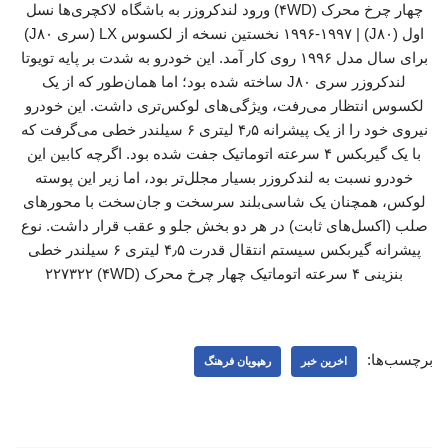
چهار چرخ محرک (۴WD) ورود لندکروزر به باشگاه لاکچری‌ها نسل
اول (J۸۰) | ۱۹۹۶-۱۹۹۷ نخستین نسخه از لکسوس LX (سری J۸۰)
برای سال مدل ۱۹۹۶ روی کار آمد. این خودرو به شدت بر پایه تویوتا
لندکروزر سری J۸۰ ساخته شده بود؛ اما همان‌طور که از یک
لکسوس انتظار می‌رفت، ویژگی‌های لوکس‌تری داشت. این خودرو
نیروی خود را از یک پیشرانه ۴٫۵ لیتری ۶ سیلندر خطی می‌گرفت که
با یک گیربکس ۴ سرعته اتوماتیک جفت شده بود. اگرچه کابین این
خودرو نسبت به لندکروزر بسیار مجلل‌تر بود، اما زیر این پوسته
لوکس، همچنان یک شاسی‌بلند سرسخت و جان‌سخت با محورهای
صلب (اکسل‌های ثابت) در هر دو بخش جلو و عقب قرار داشت. نوع
پیشرانه گیربکس سیستم انتقال قدرت ۴٫۵ لیتری ۶ سیلندر خطی
بنزینی ۴ سرعته اتوماتیک چهار چرخ محرک (۴WD) ۲۲۷۳۲۲
برچسب‌ها:
اخرین خبر
رهپویان فرهنگ