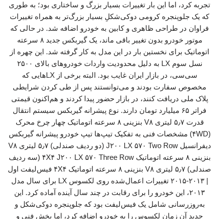
تجربه کرد، اما این بار تغییرات بسیار بزرگ و ساختاری بود؛ به طوری
که یک جلوپنجره کرومی دوکی‌شکلِ بسیار بزرگ‌تر به همراه تغییرات
فراوان در طراحی ظاهری و کابین به خودرو اضافه شد. در حالی که
موتور خودرو بدون تغییر باقی ماند، یک گیربکس جدید ۸ سرعته
اتوماتیک برای نخستین بار در این مدل به کار گرفته شد. این چهره از
نسل سوم LX به دلیل محدودیت واردات خودروهای بالای ۲۵۰۰
سی‌سی، در بازار ایران غایب بود. البته برخی از LX‌هایی که
مخصوص سفارت بودند و می‌توانستند پس از طی کردن شرایطی
پلاک ملی دریافت کنند، در بازار حضور پیدا کردند و هم‌اکنون قیمتی
فراتر ۶۵ میلیارد تومان دارند. نوع پیشرانه گیربکس سیستم انتقال
قدرت ۵٫۷ لیتری V۸ بنزینی ۸ سرعته اتوماتیک چهار چرخ محرک
(۴WD) مشخصات فنی به تفکیک تیپ‌ها تیپ خودرو پیشرانه گیربکس
دیفرانسیل J۲۰۰ LX ۵۷۰ Two Row (دو ردیف صندلی) ۵٫۷ لیتری V۸
بنزینی ۸ سرعته اتوماتیک ۴X۴ J۲۰۰ LX ۵۷۰ Three Row (سه ردیف
صندلی) ۵٫۷ لیتری V۸ بنزینی ۸ سرعته اتوماتیک ۴X۴ فیس‌لیفت اول
| ۲۰۱۳-۲۰۱۵ تغییرات اعمال‌شده روی لکسوس LX برای سال مدل
۲۰۱۳، این خودرو را برای رقابت در چند سال آینده آماده کرد. این
به‌روزرسانی شامل یک فیس‌لیفت بود که جلوپنجره دوکی‌شکل و
جدید آن زمانِ لکسوس را به خودرو اضافه کرد، اما بخش فنی و