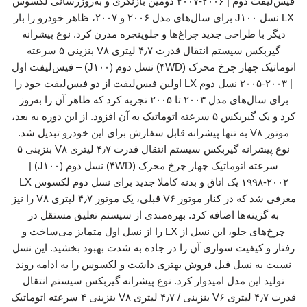
فیس‌لیفت دوم | ۲۰۰۶-۲۰۰۷ دومین بازنگری و به‌روزرسانی لکسوس
LX نسل J۱۰۰ برای سال‌های مدل ۲۰۰۶ و ۲۰۰۷، ظاهر خودرو را بار
دیگر با طراحی جدید چراغ‌ها و جلوپنجره مدرن کرد. نوع پیشرانه
گیربکس سیستم انتقال قدرت ۴٫۷ لیتری V۸ بنزینی ۵ سرعته
اتوماتیک چهار چرخ محرک (۴WD) نسل دوم (J۱۰۰) – فیس‌لیفت اول
| ۲۰۰۳-۲۰۰۵ نسل دوم LX اولین فیس‌لیفت از دو فیس‌لیفت خود را
برای سال‌های مدل ۲۰۰۳ تا ۲۰۰۵ تجربه کرد که ظاهر آن را به‌روز
کرد و یک گیربکس ۵ سرعته اتوماتیک به آن افزود. از این دوره به بعد،
موتور V۸ به تنها پیشرانه قابل سفارش برای این خودرو تبدیل شد.
نوع پیشرانه گیربکس سیستم انتقال قدرت ۴٫۷ لیتری V۸ بنزینی ۵
سرعته اتوماتیک چهار چرخ محرک (۴WD) نسل دوم (J۱۰۰) |
۱۹۹۸-۲۰۰۲ یک اتاق و بدنه کاملا جدید برای نسل دوم لکسوس LX
معرفی شد که در کنار موتور V۶ قبلی، یک موتور ۴٫۷ لیتری V۸ را نیز
به گزینه‌ها اضافه کرد. بهره‌مندی از سیستم تعلیق مستقل در
چرخ‌های جلو، این نسل از LX را از نسل اول متمایز می‌ساخت و
رفتار و کیفیت سواری آن را در جاده به شدت بهبود بخشید. این نسل
نسبت به نسل قبل فروش بهتری داشت و لکسوس را به ادامه روند
تولید این مدل امیدوار کرد. نوع پیشرانه گیربکس سیستم انتقال
قدرت ۴٫۷ لیتری V۶ بنزینی / ۴٫۷ لیتری V۸ بنزینی ۴ سرعته اتوماتیک