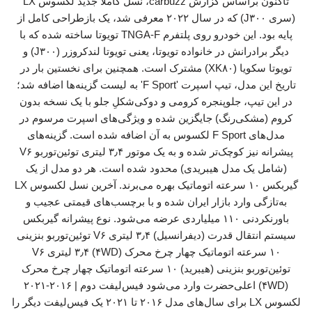
تاکنون براساس گزارش carbuzz، نسل کاملا جدید لکسوس LX
(سری J۳۰۰) که در سال ۲۰۲۲ معرفی شد، یک بازطراحی کامل از
پایه بود. این خودرو روی پلتفرم TNGA-F تویوتا ساخته شده که با
دیگر برادرانش در خانواده تویوتا، یعنی تویوتا لندکروزر (J۳۰۰) و
تویوتا سکویا (XK۸۰) مشترک است. همچنین برای نخستین بار در
تاریخ این مدل، تیپ اسپرت 'F Sport' به لیست گزینه‌ها اضافه شد؛
در این تیپ، جلوپنجره کرومی و دوکی‌شکلِ جلو با یک نسخه بدون
کروم (مشکی‌رنگ) جایگزین شده و ویژگی‌های اسپرت مرسوم در
مدل‌های F Sport لکسوس به آن اضافه شده است. گزینه‌های
پیشرانه نیز کوچک‌تر شده و به یک موتور ۳٫۴ لیتری توئین‌توربو V۶
(شامل یک مدل هیبریدی) محدود شده است. هر دو مدل از یک
گیربکس ۱۰ سرعته اتوماتیک بهره می‌برند. آخرین نسل لکسوس LX
به‌تازگی وارد بازار ایران شده و با برچسب‌های قیمتی عجیب و
باورنکردنی ۱۱۰ میلیاردی عرضه می‌شود. نوع پیشرانه گیربکس
سیستم انتقال قدرت (دیفرانسیل) ۳٫۴ لیتری V۶ توئین‌توربو بنزینی
۱۰ سرعته اتوماتیک چهار چرخ محرک (۴WD) ۳٫۴ لیتری V۶
توئین‌توربو بنزینی (هیبرید) ۱۰ سرعته اتوماتیک چهار چرخ محرک
(۴WD) اعلی‌حضرت وارد می‌شود فیس‌لیفت دوم | ۲۰۱۶-۲۰۲۱
لکسوس LX برای سال‌های مدل ۲۰۱۶ تا ۲۰۲۱ یک فیس‌لیفت دیگر را