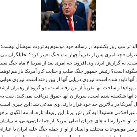
نالد ترامپ روز یکشنبه در رسانه خود موسوم به تروث سوشال نوشت: د
 عنوان «چه امری پس از تقریباً چهار ماه جنگ تغییر کرد؟ تحلیلگران می 
نکرده است» کاملاً اشتباه است. به گزارش ا
اینگونه است؟ رئیس جمهور جنگ طلب و جنایت کار آمریکا باز هم توهمات
 آنها نابود شده است، نیروی دریایی آنها از بین رفته است، نیروی هوایی 
پادها و ساخت آنها تقریباً از بین رفته است، دو گروه از رهبران ارشد آن
اقتصاد آنها شکسته شده است، سربازان آنها حقوق دریافت نمی‌کنند، نف
 آمریکا در بالاترین حد خود قرار دارند. وی مدعی شد: این چیزی است
یراخلاقی هستید!!! به گزارش ایرنا، این رویداد تازه، ادامه الگوی بر
. او اخیرا رسانه های جریان اصلی آمریکا از جمله ان‌بی‌سی، سی‌ان‌ان
ر سر موضوعات مختلف و انتقاد از او از جمله جنگ علیه ایران با عبارات