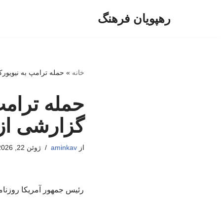
رهپویان فرهنگ
پرش
به
محتوا
خانه
»
حمله ترامپ به نیویورک 
حمله ترامپ
گزارشی از 
از
aminkav
ژوئن 22, 2026
رئیس جمهور آمریکا روزنام