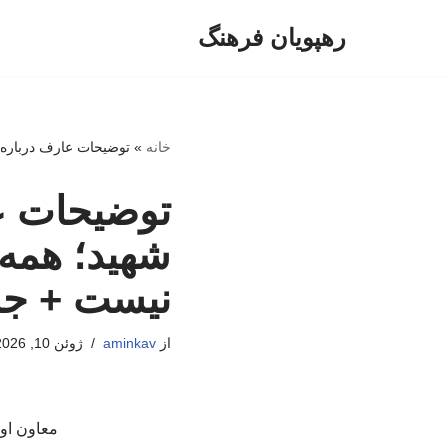
رهپویان فرهنگ
پرش
به
محتوا
خانه
»
توضیحات عارف درباره 
توضیحات عا
شهید؛ همه 
نیست + جز
از
aminkav
ژوئن 10, 2026
معاون اول