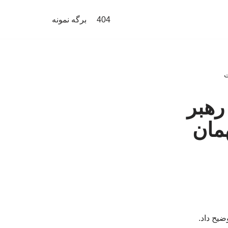
404
برگه نمونه
ت
رهبر
مان
ضیح داد.