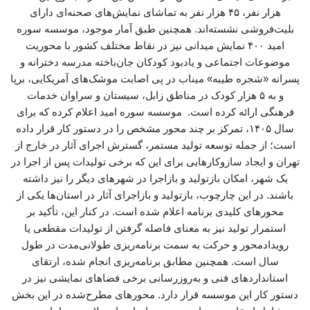
هزار نفر، ۴۵ هزار نفر به تماشای نمایش‌های صحنه‌ای دارای
بلیت‌فروشی نشسته‌اند. همچنین طبق آمار موجود، موسسه سوره
امید ۴۰۰ نمایش میدانی نیز در نقاط مختلف کشور با محوریت
موضوعات اجتماعی و یادبود کودکان جان‌باخته مدرسه دخترانه و
پسرانه «شجره طیبه» میناب در پی اصابت موشک‌های آمریکایی، برپا
و به ۵ هزار کودک در مناطق زابل، سیستان و سراوان خدمات
فرهنگی ارائه کرده است. موسسه سوره امید اعلام کرده که برای
سال ۱۴۰۵، تمرکز بر چند محور مشخص را در دستور کار قرار داده
است؛ از جمله توسعه تولید مستمر، گسترش اجرای آثار در خارج از
تهران و ایجاد سازوکارهایی برای این که برخی تولیدات پس از اجرا در
یک شهر، امکان بازتولید و بازاجرا در شهرهای دیگر را نیز داشته
باشند. در این چارچوب، بازتولید و بازاجرای آثار در استان‌ها یکی از
محورهای کلیدی برنامه اعلام‌ شده است. در کنار این، تأکید بر
استمرار تولید نیز به معنای فاصله گرفتن از تولیدات مقطعی یا
رویدادمحور و حرکت به سمت برنامه‌ریزی طولانی‌مدت در طول
سال است. همچنین مطابق برنامه‌ریزی انجام شده، ارتقای
استانداردهای فنی و به‌روزرسانی برخی فضاهای نمایشی نیز در
دستور کار این موسسه قرار دارد. محورهای مطرح‌شده در این بخش