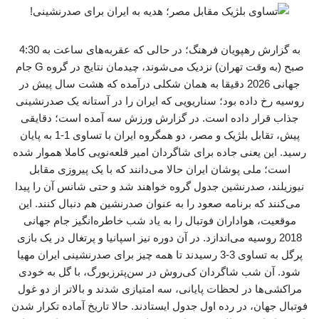
به گزارش رهپویان فرهنگ؛ در حالی که عقربه‌های ساعت به 4:30
صبح (به وقت تهران) نزدیک می‌شوند، چیدمان نتایج در گروه G جام
جهانی 2026 دقیقا به همان شکلی درآمده که هشت سال پیش در
روسیه رخ داده بود؛ سناریویی که ایران را در آستانه یک صدرنشینی
جذاب قرار داده است. در گزارش ورزش سه آمده است؛ دقایقی
پیش، تقابل بلژیک و مصر، دو همگروه ایران با تساوی 1-1 به پایان
رسید. این یعنی جاده برای شاگردان امیر قلعه‌نویی کاملا هموار شده
است؛ ملی پوشان ایران حالا می‌دانند که با یک پیروزی مقابل
نیوزیلند، صدرنشین جدول گروه خواهند شد و حتی شانس آن را پیدا
می‌کنند که برنامه صعود را به عنوان صدرنشین هم دنبال کنند. این
موقعیت، هواداران فوتبال را به یاد شب خاطره‌انگیز جام جهانی
2018 روسیه می‌اندازد. در آن دوره نیز اسپانیا و پرتغال در یک بازی
پرگل به تساوی 3-3 رسیدند تا همه‌ چیز برای صدرنشینی ایران مهیا
شود. آن شب شاگردان کی‌روش در سن‌پترزبورگ، با گل به خودی
مراکشی‌ها در لحظات پایانی، سه امتیازی شدند و بالاتر از دو غول
فوتبال جهان، در رده اول جدول ایستادند. حالا تاریخ آماده تکرار شدن