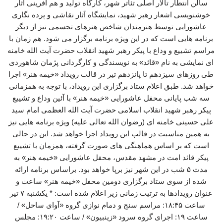
سالن انتظار تالار اصلی تئاتر شهر، کارگاه تولید و هم آفرینی آثار
خوشنویسی اشعار رهبر شهید، نمایشگاه آثار نقاشی و پرده نگاری
عاشورایی توسط هنرمندان شاخص هنرهای تجسمی نیز از دیگر
برنامه هایی است که در این ویژه برنامه برگزار می شود. هم زمان با
مراسم تشییع و وداع با پیکر رهبر شهید انقلاب حضرت آیت الله خامنه
ای نمایشی به نام «قائد» به نویسندگی و کارگردانی پژمان شاهوردی
طی روزهای سیزدهم تا پانزدهم تیر در قالب رویداد «خیمه هنر» اجرا
خواهد شد. طبق اعلام ستاد برگزاری این رویداد، با توجه به همزمانی
سه شب پایانی محفل عاشورایی «خیمه هنر» با آئین وداع و تشییع
پیکر رهبر شهید انقلاب اسلامی حضرت آیت الله العظمی امام سید
علی حسینی خامنه ای (رضوان الله تعالی علیه) ویژه برنامه هایی نیز
به همین مناسبت در قالب این رویداد اجرا خواهد شد. این در حالی
است که بر اساس هماهنگی های صورت گرفته، همزمان با تشییع
پیکر قائد امت در مشهد مقدس، محفل عاشورایی «خیمه هنر» به
مدت ۵ شب در این شهر نیز برپا خواهد بود. براساس برنامه ارائه
شده از سوی ستاد برگزاری دومین محفل «خیمه هنر» ساعت و
عنوان رویدادها به ترتیب زمانی زیر اعلام شده است: * یکشنبه ۷ تیر
ساعت ۱۸:۴۵: مراسم سنج و دمام نوازی گروه «آوای ساحل» /
ساعت ۱۹: اجرای گروه سرود «زینبیون» / ساعت ۱۹:۲۰: مجلس