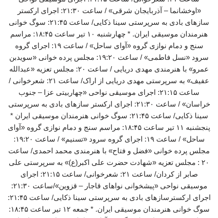
«اوخشانما – آذربایجان شرقی» / ساعت ۲۱:۳۰: اجرای ارکستر
سازهای بادی به سرپرستی سینا ذکایی/ ساعت ۲۱:۴۵: سوگ خوانی
هنرمندان موسیقی ایران. * چهارشنبه ۱۰ تیر ساعت ۱۸:۴۵: مراسم
سنج و دمام نوازی گروه «آوای ساحل» / ساعت ۱۹: اجرای گروه
سرود «نسل فاطمی» / ساعت ۱۹:۲۰: مجلس پرده خوانی «سویدبن
عمرو» با هنرمندی مهدی دریایی / ساعت ۲۰: مجلس تعزیه «عبدالله
عفیف» به سرپرستی مهدی دریایی از اراک/ ساعت ۲۱: شعرخوانی /
ساعت ۲۱:۱۵: اجرای موسیقی نواحی «چهاربیتی عزا – جنوب
خراسان» / ساعت ۲۱:۳۰: اجرای ارکستر سازهای بادی به سرپرستی
سینا ذکایی/ ساعت ۲۱:۴۵: سوگ خوانی هنرمندان موسیقی ایران *
پنجشنبه ۱۱ تیر ساعت ۱۸:۴۵: مراسم سنج و دمام نوازی گروه «آوای
ساحل» / ساعت ۱۹: اجرای گروه سرود «تسنیم» / ساعت ۱۹:۲۰:
مجلس پرده خوانی «فضل و فتاح» با هنرمندی محمد احمدی/ ساعت
۲۰ : مجلس تعزیه «شهادت حضرت علی اکبر(ع)» به سرپرستی علی
صابر از کردان/ ساعت ۲۱: شعرخوانی/ ساعت ۲۱:۱۵: اجرای
موسیقی نواحی «پیشخوانی نواهای قاجار – قزوین»/ساعت ۲۱:۳۰:
اجرای ارکسترسازهای بادی به سرپرستی سینا ذکایی/ ساعت ۲۱:۴۵:
سوگ خوانی هنرمندان موسیقی ایران. * جمعه ۱۲ تیر ساعت ۱۸:۴۵: