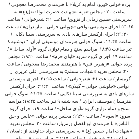
پرده خوانی «ورود امام به کربلا» با هنرمندی محمدرضا معجونی /
ساعت ۲۰ : مجلس تعزیه «شهادت حضرت ابوالفضل(ع)» به
سرپرستی حسین زمانی از قزوین/ ساعت ۲۱: شعرخوانی / ساعت
۲۱:۱۵: اجرای موسیقی نواحی «چوپانی خوانی – مازندران» / ساعت
۲۱:۳۰: اجرای ارکستر سازهای بادی به سرپرستی سینا ذکایی /
ساعت ۲۱:۴۵ : سوگ خوانی هنرمندان موسیقی ایران. * دوشنبه ۸
تیر ساعت ۱۸:۴۵: مراسم سنج و دمام نوازی گروه «آوای ساحل» /
ساعت ۱۹: اجرای گروه سرود «آوای حرم» / ساعت ۱۹:۲۰: مجلس
پرده خوانی «زهیربن قین» با هنرمندی محمدرضا معجونی / ساعت
۲۰: مجلس تعزیه «شهادت مسلم» به سرپرستی علی عزیزی از
گرمسار / ساعت ۲۱: شعرخوانی / ساعت ۲۱:۱۵: اجرای موسیقی
نواحی «چاوشی خوانی – گیلان» / ساعت ۲۱:۳۰: اجرای ارکستر
سازهای بادی به سرپرستی سینا ذکایی / ساعت ۲۱:۴۵: سوگ خوانی
هنرمندان موسیقی ایران. * سه شنبه ۹ تیر ساعت ۱۸:۴۵: مراسم
سنج و دمام نوازی گروه «آوای ساحل» / ساعت ۱۹: اجرای گروه
سرود «اسوه» / ساعت ۱۹:۲۰: مجلس پرده خوانی «عابس و حق
الناس» با هنرمندی ابوالفضل ورمزیار/ ساعت ۲۰: مجلس تعزیه
«شهادت امام حسین (ع) » به سرپرستی جواد خداوندی از دامغان /
ساعت ۲۱: شعرخوانی/ ساعت ۲۱:۱۵: اجرای موسیقی نواحی