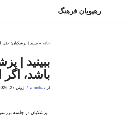
رهپویان فرهنگ
پرش
به
محتوا
خانه
»
ببینید | پزشکیان: حتی ا
ببینید | پز
باشد، اگر ا
از
aminkav
ژوئن 27, 2026
پزشکیان در جلسه بررسی اح