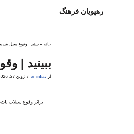
رهپویان فرهنگ
پرش
به
محتوا
خانه
»
ببینید | وقوع سیل شدید 
ببینید | وق
از
aminkav
ژوئن 27, 2026
براثر وقوع سیلاب ناشی