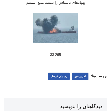
پهپادهای ناشناس را ببینید. منبع: تسنیم
265 33
برچسب‌ها:
اخرین خبر
رهپویان فرهنگ
دیدگاهتان را بنویسید