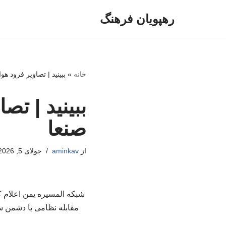
رهپویان فرهنگ
پرش
به
محتوا
خانه
»
ببینید | تصاویر فرود هو
ببینید | تص
صنعا
از
aminkav
جولای 5, 2026
شبکه المسیره یمن اعلام کر
مقابله نظامی با دشمن س