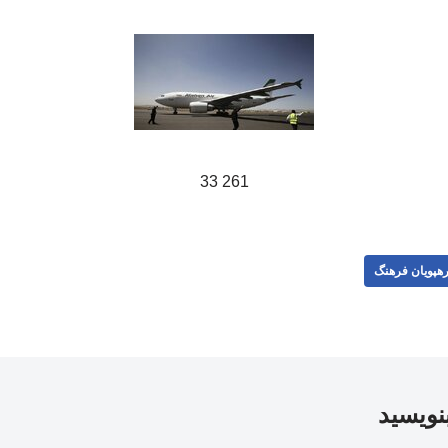
261 33
هپویان فرهنگ
بنویسید