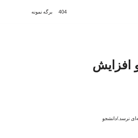
404
برگه نمونه
و افزایش
‌ای نرسد./دانشجو