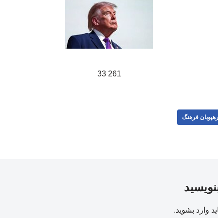
261 33
هپویان فرهنگ
بنویسید
ید
وارد بشوید
.