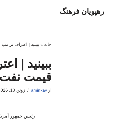
رهپویان فرهنگ
پرش
به
محتوا
خانه
»
ببینید | اعتراف ترامپ
ببینید | اع
قیمت نفت د
از
aminkav
ژوئن 10, 2026
رئیس جمهور آمریکا