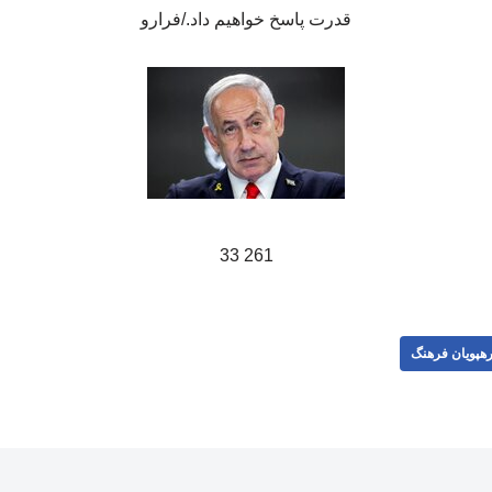
قدرت پاسخ خواهیم داد./فرارو
261 33
هپویان فرهنگ