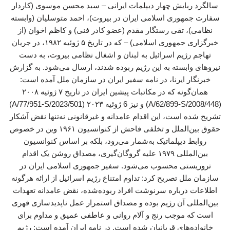
سالگرد ربایش چهار دیپلمات ایرانی – سید محسن موسوی (کاردار
سفارت جمهوری اسلامی ایران در بیروت)، احمد متوسلیان (وابسته
نظامی)، تقی رستگار مقدم (عضو کادر فنی) و کاظم اخوان (از
خبرگزاری جمهوری اسلامی) – که در تاریخ ۵ ژوئیه ۱۹۸۲، در جریان
تهاجم رژیم اسرائیل به لبنان و اشغال نظامی بیروت، به دست
نیروهای وابسته به این رژیم ربوده شدند، ارسال می‌شود. به گزارش
خبرنگار ایرنا، در نامه سفیر ایران در سازمان ملل آمده است:
همان‌گونه که در مکاتبات پیشین ایران در تاریخ ۷ ژوئیه ۲۰۰۸
(A/62/899-S/2008/448) و نیز 6 ژوئیه ۲۰۲۳ (A/77/951-S/2023/501)
تشریح شده است، این اقدام عامدانه و غیرقانونی نه‌تنها نقض آشکار
حقوق بین‌الملل و تخلفی فاحش از کنوانسیون ۱۹۶۱ وین در خصوص
روابط دیپلماتیک به‌شمار می‌رود، بلکه بر اساس کنوانسیون
بین‌المللی ۱۹۷۹ علیه گروگان‌گیری، مصداق روشن یک اقدام
تروریستی محسوب می‌شود. سفیر جمهوری اسلامی ایران در
سازمان ملل تصریح کرد: تداوم امتناع رژیم اسرائیل از ارائه هرگونه
اطلاعات درباره‌ سرنوشت افراد ربوده‌شده، نقض عامدانه‌ تعهدات
بین‌المللی آن رژیم بوده و مصداق استمرار عمل ناپدیدسازی قهری
است که موجب رنج و آلام روانی و عاطفی عمیق و مداوم برای
خانواده‌های قربانیان شده است. در نامه ایران آمده است: رژیم