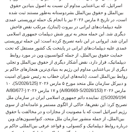
اسرائیل، که بی‌اعتنایی مداوم آن نسبت به اصول بنیادین حقوق
بین‌الملل و حقوق بین‌الملل بشردوستانه به‌طور مستند ثبت شده
است، در تاریخ ۸ مارس ۲۰۲۶ نیز با انجام یک حمله تروریستی عمدی
علیه دیپلمات‌های ایرانی در بیروت (لبنان)، مرتکب نقض فاحش
دیگری شد. این حمله منجر به ترور شش دیپلمات جمهوری اسلامی
ایران شد. ایروانی در این نامه تصریح کرده است: این حمله تروریستی
عمدی علیه دیپلمات‌های ایرانی در پایتخت یک کشور مستقل که تحت
حمایت حقوق بین‌الملل، از جمله کنوانسیون وین در مورد روابط
دیپلماتیک، قرار دارد، نقض آشکار دیگری از حقوق بین‌الملل و تجلی
دیگری از بی‌اعتنایی مداوم این رژیم به بنیادی‌ترین هنجارهای حاکم بر
روابط بین‌الملل است. (نامه‌های ایران خطاب به رئیس شورای امنیت
و دبیرکل سازمان ملل متحد مورخ ۵ مارس ۲۰۲۶ (S/2026/125)، ۱۰
مارس ۲۰۲۶ (A/80/669-S/2026/153) و ۱۷ مارس ۲۰۲۶ (A/80/677-
S/2026/194)). نماینده دائم جمهوری اسلامی ایران در سازمان ملل
تصریح کرد: این ‌نقض‌ها، حاکی از الگوی مستمر و عامدانه‌ای از سوی
رژیم اسرائیل است که با مصونیت از مجازات و در مخالفت با حقوق
بین‌الملل، از جمله منشور سازمان ملل متحد، کنوانسیون‌های وین
درباره روابط دیپلماتیک و کنسولی، و قواعد عرفی بین‌المللی حاکم بر