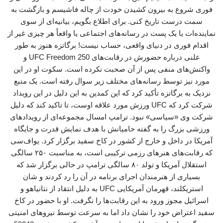
فوری شروع به بیرون کشیدن خودت از چاله فاشیسم و بازگشت به
سمت درست تاریخ کنی. برای اطلاع بگویم، بیانیه‌ای از سوی
نماینده‌ات یا یک پست در رسانه‌های اجتماعی یا واقعاً هر چیزی غیر از
اقدام فوری در دنیای واقعی، حساب نیست! برگاتزه هنوز به طور
علنی درباره حضورش در رقابت‌های UFC Freedom 250 و
واکنش‌های منفی پس از آن صحبت نکرده است. سکوت او در این
مورد نیز توسط رسانه‌های مختلف زیر سوال رفته است. یک منبع
نزدیک به برگاتزه تأکید کرد که این کمدین به این دلیل در این رویداد
شرکت کرد که UFC ورزش مورد علاقه اوست، تا تاکید کند که دلیل
شرکت وی «سیاسی» نبود. ترامپ امسال مجموعه‌ای از رویدادهای
ورزشی بزرگ را به گفته حامیانش با هدف نمایش قدرت و جایگاه
آمریکا در داخل و خارج از کشور در کاخ سفید برگزار کرد. یواف‌سی
که رقابت‌های هنرهای رزمی ترکیبی است، به مناسبت ۲۵۰ سالگی
استقلال آمریکا و تولد ۸۰ سالگی ترامپ در حالی برگزار شد که
بسیاری از هنرمندان اجرای برنامه در آن را رد کردند و شان
استریکلند، قهرمان آمریکایی UFC به دلیل انتقاد از نتانیاهو و
اسرائیل مجوز ورود به این رقابت‌ها را نگرفت. او با حضور در کاخ
سفید اعتراض خود را نشان داد اما به سرعت توسط نیروهای امنیتی