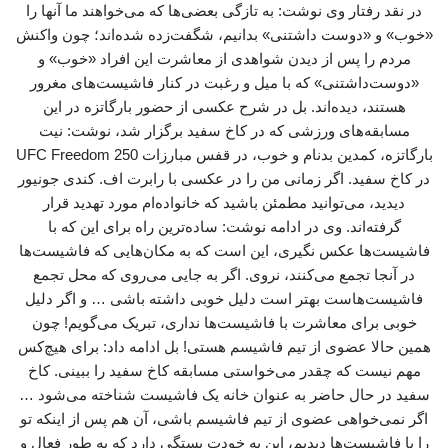
در نقد رفتار وی نوشت: به تازگی بعضی‌ها که می‌خواهند ما آنها را
«خوب» و «دوست‌ داشتنی» بدانیم، شگفت‌زده شده‌اند؛ چون واکنش
مردم را پس از دیدن شواهدی از معاشرت این افراد «خوب» و
«دوست‌داشتنی» که با میل و رغبت در کنار فاشیست‌های مغرور
هستند، دیده‌اند. بل در شرح عکسی از حضور بارگاتزه در این
مسابقه‌های ورزشی که در کاخ سفید برگزار شد، نوشت: نیت
بارگاتزه، کمدین بدنام و خوب، در قفس مبارزات UFC Freedom 250
در کاخ سفید. اگر زمانی من را در عکسی با رابرت اف. کندی جونیور
دیدید، می‌توانید مطمئن باشید که خانواده‌ام مورد تهدید قرار
گرفته‌اند. وی در ادامه نوشت: ساده‌ترین راه برای این که با
فاشیست‌ها عکس نگیری، این است که به مکان‌هایی که فاشیست‌ها
در آنجا تجمع می‌کنند، نروی. اگر به جایی می‌روی که محل تجمع
فاشیست‌هاست بهتر است دلیل خوبی داشته باشی … و اگر دلیل
خوبی برای معاشرت با فاشیست‌ها نداری، تبریک می‌گویم! چون
همین حالا عضوی از تیم فاشیسم هستی! بل ادامه داد: برای هیچ‌کس
مهم نیست که چقدر می‌خواستی مسابقه کاخ سفید را ببینی. کاخ
سفید در حال حاضر به عنوان خانه یک فاشیست شناخته می‌شود …
اگر نمی‌خواهی عضوی از تیم فاشیسم باشی، آن هم پس از اینکه تو
را با فاشیست‌ها دیدیم، این به خودت بستگی دارد که به طور فعال و