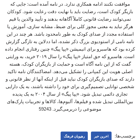
موافقت نکنند ادامه همکاری ندارد. در نامه آمده است: جایی که
بازیگر کودک است، رضایت باید با نهایت دقت رعایت شود. کودکان
نمی‌توانند رضایت قانونی کاملاً آگاهانه بدهند و تأیید والدین یا قیم
هرگز نباید به معنی مجوز کلی برای ضبط، مشابه سازی، آموزش یا
استفاده مجدد از صدای کودک به طور نامحدود باشد. هر چند در این
نامه نامی از استودیوی بزرگ ذکر نشده، اما ددلاین به تازگی گزارش
کرده بود که هاسبرو برای انیمیشن «پپا پیگ» چنین رفتاری انجام داده
است. هاسبرو که حق امتیاز «پپا پیگ» را سال ۲۰۱۹ خرید، به ورایتی
گفت که از این نامه آگاه است و حمایت از بازیگران کودک، هسته
اصلی هویت این کمپانی را تشکیل می‌دهد. امضاکنندگان نامه تاکید
دارند که صدای بازیگران کودک نباید قبل از اینکه آنها از نظر قانونی و
شخصی توانایی تصمیم‌گیری برای خود را داشته باشند، به یک دارایی
تجاری دائمی تبدیل شود. «پپا پیگ» از سال ۲۰۰۴ به یک پدیده
بین‌المللی تبدیل شده و فیلم‌ها، آلبوم‌ها، کالاها و تجربیات پارک‌های
موضوعی را دربرمی‌گیرد. 59243
برچسب‌ها:
اخرین خبر
رهپویان فرهنگ