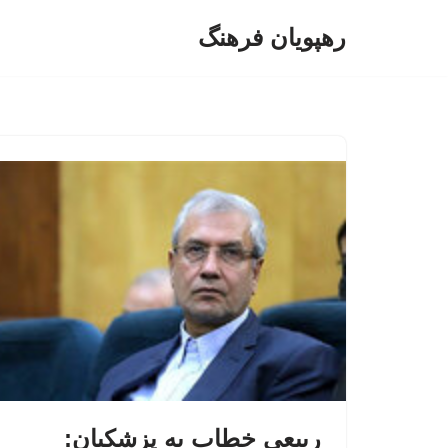
رهپویان فرهنگ
پرش
به
محتوا
ربیعی خطاب به پزشکیان: