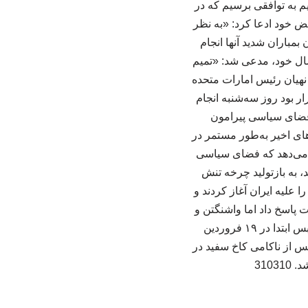
م به توافقی برسیم که در
قض خود ادعا کرد: «به نظر
بمباران شدید آنها انجام
ال خود، مدعی شد: «تمیم
نهیان رئیس امارات متحده
ر بود روز سه‌شنبه انجام
 فضای سیاسی پیرامون
های اخیر به‌طور مستمر در
می‌دهد که فضای سیاسی
، به بازتولید چرخه تنش
در ۲۸ فوریه (۹ اسفند) حملات نظامی را علیه ایران آغاز کردند و
 پاسخ داد اما واشنگتن و
تهران در ۸ آوریل (۱۹ فروردین) آتش‌بس موقت با میانجیگری پاکستان را اعلام کردند. این آتش‌بس ابتدا در ۱۹ فروردین
س از ناکامی کاخ سفید در
310