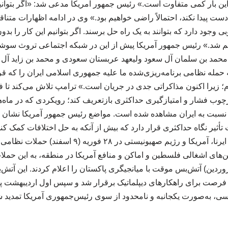
 این بار کمی متفاوت است.» رئیس جمهور آمریکا مدعی شد: «اگر بتوانی
دست پیدا نکند، احتمالاً راضی خواهیم بود.» وی در ادامه اظهارات متنا
جود دارد که بتوانند به یک راه‌ حل برسند. اگر بتوانیم این کار را بدون 
 شد.» رئیس جمهور آمریکا پیش از این در شبکه اجتماعی تروث سوش
 محمد بن سلمان آل سعود ولیعهد عربستان سعودی و محمد بن زاید آل 
 حمله نظامی برنامه‌ریزی‌شده ما علیه جمهوری اسلامی ایران را که قرا
ازم؛ زیرا اکنون مذاکراتی جدی در جریان است.» ترامپ تلاش می‌کند تا
رچوب فشار و امتیازگیری حداکثری بازتعریف کند؛ رویکردی که در ماه‌
سبت به ایران مشاهده شده است. مواضع رئیس جمهور آمریکا نشان 
أثیر نگاه حداکثری قرار دارد که بیش از آنکه به حل اختلافات کمک کند
منجر می شود. به گزارش ایرنا، آمریکا و رژیم صهیونیستی 
ن‌های اشغالی فلسطین و اماکن و منافع آمریکا در منطقه، به این حملات
دن فرصت برای راهکارهای دیپلماتیک برقرار شد و سپس اول اردیبهشت پ
سی، به‌صورت یکجانبه و نامحدود از سوی رئیس‌جمهوری آمریکا تمدید شد. 310