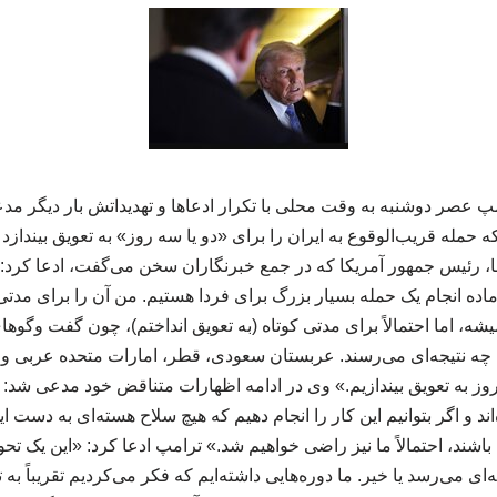
مپ عصر دوشنبه به وقت محلی با تکرار ادعاها و تهدیداتش بار دیگر م
که حمله قریب‌الوقوع به ایران را برای «دو یا سه روز» به تعویق بیندازد
رنا، رئیس جمهور آمریکا که در جمع خبرنگاران سخن می‌گفت، ادعا کر
ا آماده انجام یک حمله بسیار بزرگ برای فردا هستیم. من آن را برای مدتی 
شه، اما احتمالاً برای مدتی کوتاه (به تعویق انداختم)، چون گفت‌ وگوها
به چه نتیجه‌ای می‌رسند. عربستان سعودی، قطر، امارات متحده عربی و
روز به تعویق بیندازیم.» وی در ادامه اظهارات متناقض خود مدعی شد: «
ند و اگر بتوانیم این کار را انجام دهیم که هیچ سلاح هسته‌ای به دست ا
ند، احتمالاً ما نیز راضی خواهیم شد.» ترامپ ادعا کرد: «این یک تح
جه‌ای می‌رسد یا خیر. ما دوره‌هایی داشته‌ایم که فکر می‌کردیم تقریباً به 