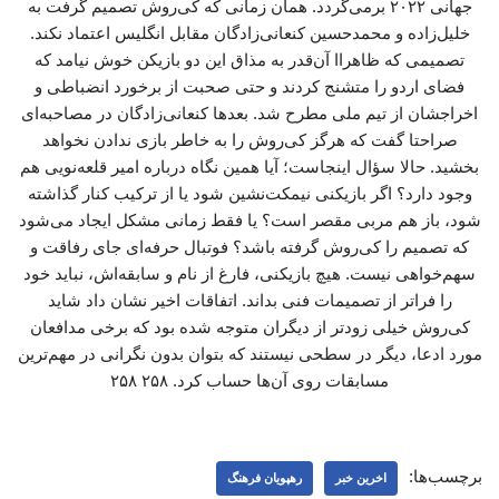
جهانی ۲۰۲۲ برمی‌گردد. همان زمانی که کی‌روش تصمیم گرفت به
خلیل‌زاده و محمدحسین کنعانی‌زادگان مقابل انگلیس اعتماد نکند.
تصمیمی که ظاهراا آن‌قدر به مذاق این دو بازیکن خوش نیامد که
فضای اردو را متشنج کردند و حتی صحبت از برخورد انضباطی و
اخراجشان از تیم ملی مطرح شد. بعدها کنعانی‌زادگان در مصاحبه‌ای
صراحتا گفت که هرگز کی‌روش را به خاطر بازی ندادن نخواهد
بخشید. حالا سؤال اینجاست؛ آیا همین نگاه درباره امیر قلعه‌نویی هم
وجود دارد؟ اگر بازیکنی نیمکت‌نشین شود یا از ترکیب کنار گذاشته
شود، باز هم مربی مقصر است؟ یا فقط زمانی مشکل ایجاد می‌شود
که تصمیم را کی‌روش گرفته باشد؟ فوتبال حرفه‌ای جای رفاقت و
سهم‌خواهی نیست. هیچ بازیکنی، فارغ از نام و سابقه‌اش، نباید خود
را فراتر از تصمیمات فنی بداند. اتفاقات اخیر نشان داد شاید
کی‌روش خیلی زودتر از دیگران متوجه شده بود که برخی مدافعان
مورد ادعا، دیگر در سطحی نیستند که بتوان بدون نگرانی در مهم‌ترین
مسابقات روی آن‌ها حساب کرد. ۲۵۸ ۲۵۸
برچسب‌ها:
اخرین خبر
رهپویان فرهنگ